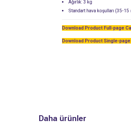
Ağırlık: 3 kg
Standart hava koşulları (35-15 
Download Product Full-page C
Download Product Single-page
Daha ürünler