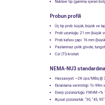
Nükleer tıp (gamma içeren bölg
Probun profili
Üç tip prob: küçük, büyük ve l
Prob uzunluğu: 21 cm (küçük v
Prob kafası çapı: 16 mm (büyü
Paslanmaz çelik gövde, tungs
CsI (Tl) kristali
NEMA-NU3 standardına g
Hassasiyet: ~2K cps/MBq @ 
Ekranlama verimliliği: Tc-99m 
Enerji çözünürlüğü: FWHM <% 
Açısal çözünürlük: ˚30, ˚45, 95˚