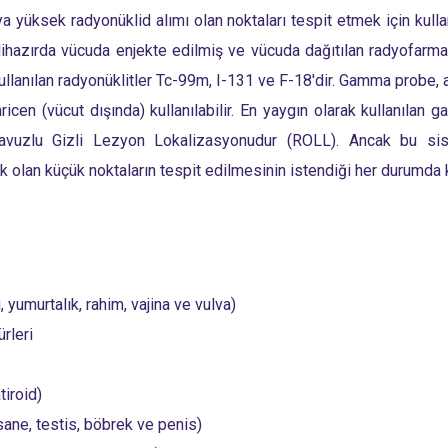
üksek radyonüklid alımı olan noktaları tespit etmek için kullanı
lihazırda vücuda enjekte edilmiş ve vücuda dağıtılan radyofarm
kullanılan radyonüklitler Tc-99m, I-131 ve F-18'dir. Gamma probe,
ricen (vücut dışında) kullanılabilir. En yaygın olarak kullanıla
vuzlu Gizli Lezyon Lokalizasyonudur (ROLL). Ancak bu siste
olan küçük noktaların tespit edilmesinin istendiği her durumda kul
 yumurtalık, rahim, vajina ve vulva)
rleri
tiroid)
sane, testis, böbrek ve penis)