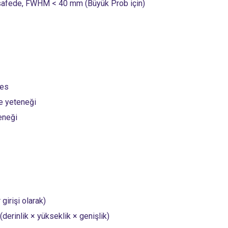
safede, FWHM < 40 mm (Büyük Prob için)
ses
e yeteneği
eneği
girişi olarak)
(derinlik × yükseklik × genişlik)