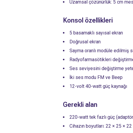
Uzamsal çözünürlük: 5 cm me
Konsol özellikleri
5 basamaklı sayısal ekran
Doğrusal ekran
Sayma oranlı modüle edilmiş 
Radyofarmasötikleri değiştirm
Ses seviyesini değiştirme yet
İki ses modu FM ve Beep
12-volt 40-watt güç kaynağı
Gerekli alan
220-watt tek fazlı güç (adaptör 
Cihazın boyutları: 22 × 25 × 22 