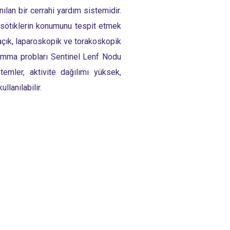
lan bir cerrahi yardım sistemidir.
asötiklerin konumunu tespit etmek
 açık, laparoskopik ve torakoskopik
n gamma probları Sentinel Lenf Nodu
mler, aktivite dağılımı yüksek,
lanılabilir.