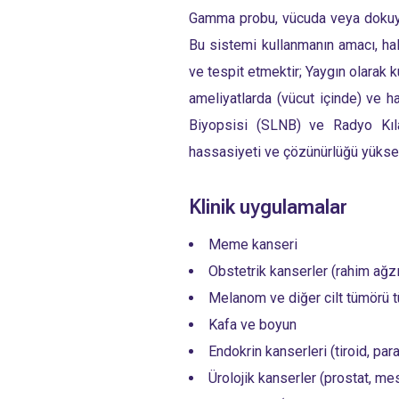
Gamma probu, vücuda veya dokuya y
Bu sistemi kullanmanın amacı, ha
ve tespit etmektir; Yaygın olarak 
ameliyatlarda (vücut içinde) ve ha
Biyopsisi (SLNB) ve Radyo Kıla
hassasiyeti ve çözünürlüğü yüksek 
Klinik uygulamalar
Meme kanseri
Obstetrik kanserler (rahim ağzı,
Melanom ve diğer cilt tümörü tü
Kafa ve boyun
Endokrin kanserleri (tiroid, para
Ürolojik kanserler (prostat, me