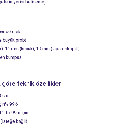
elerin yerini belirleme)
aparoskopik
e büyük prob)
k), 11 mm (küçük), 10 mm (laparoskopik)
ten kumpas
öre teknik özellikler
3 cm
için% 99,6
11 Tc-99m için
 (isteğe bağlı)