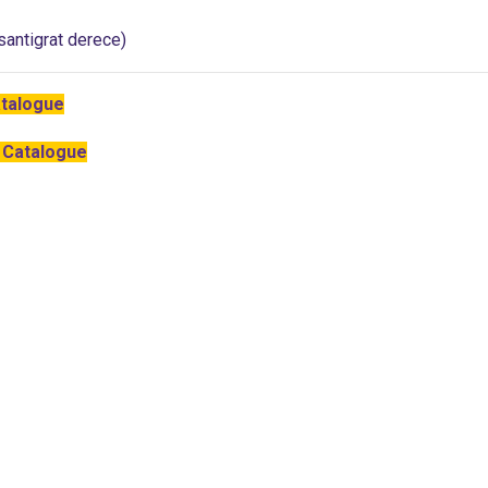
santigrat derece)
atalogue
 Catalogue