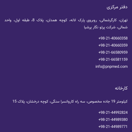
دفتر مرکزی
تهران، کارگرشمالی، روبروی پارک لاله، کوچه همدان، پلاک 8، طبقه اول، واحد
شمالی، شرکت پرتو نگار پرشیا
+98-21-40660358
+98-21-40660359
+98-21-66580959
+98-21-66581159
info@pnpmed.com
کارخانه
کیلومتر 19 جاده مخصوص، سه راه کاروانسرا سنگی، کوچه درخشان، پلاک 15
+98-21-44992824
+98-21-44989380
+98-21-44989771