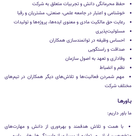
حفظ محرمانگى دانش و تجربيات متعلق به شركت
خوشنامى و اعتبار در جامعه علمى، صنعتى، مشتريان و رقبا
رعايت حق مالكيت مادى و معنوى ايده‌ها، پروژه‌ها و توليدات
مسئوليت‌پذيرى
احساس وظيفه در توانمندسازى همكاران
صداقت و راستگويى
وفادارى و تعهد به اصول سازمان
نظم و انضباط
مهم شمردن فعاليت‌ها و تلاش‌هاى ديگر همكاران در تيم‌هاى
مختلف شركت
بـاورهـا
ما باور داریم:
با همت و تلاش هدفمند و بهره‌ورى از دانش و مهارت‌هاى
متخصصين ايرانى مى‌توانيم از بسيارى از وابستگى‌ها رهايى يابيم