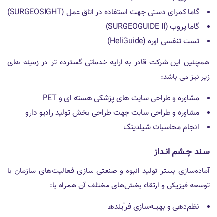
گاما کمرای دستی جهت استفاده در اتاق عمل (SURGEOSIGHT)
گاما پروب (SURGEOGUIDE II)
تست تنفسی اوره (HeliGuide)
همچنین این شرکت قادر به ارایه خدماتی گسترده تر در زمینه های
زیر نیز می باشد:
مشاوره و طراحی سایت های پزشکی هسته ای و PET
مشاوره و طراحی سایت جهت طراحی بخش تولید رادیو دارو
انجام محاسبات شیلدینگ
سـند چـشم انـداز
آماده‌سازى بستر توليد انبوه و صنعتى سازى فعاليت‌هاى سازمان با
توسعه فيزيكى و ارتقاء بخش‌هاى مختلف آن همراه با:
نظم‌دهى و بهينه‌سازى فرآيندها