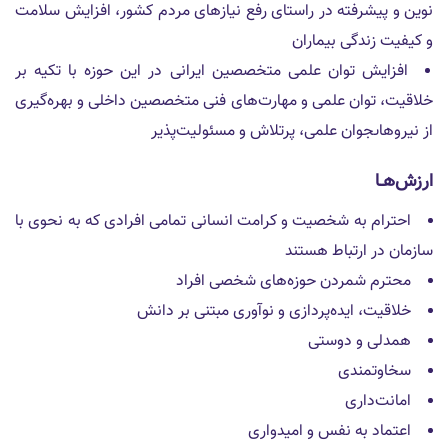
نوين و پيشرفته در راستاى رفع نيازهاى مردم كشور، افزايش سلامت
و كيفيت زندگى بيماران
افزايش توان علمى متخصصين ايرانى در اين حوزه با تكيه بر
خلاقيت، توان علمى و مهارت‌هاى فنى متخصصين داخلى و بهره‌گيرى
از نيروهاىجوان علمى، پرتلاش و مسئوليت‌پذير
ارزش‌هـا
احترام به شخصيت و كرامت انسانى تمامى افرادى كه به نحوى با
سازمان در ارتباط هستند
محترم شمردن حوزه‌هاى شخصى افراد
خلاقيت، ايده‌پردازى و نو‌آورى مبتنى بر دانش
همدلى و دوستى
سخاوتمندى
امانت‌دارى
اعتماد به نفس و اميدوارى