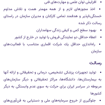
افزايش توان علمى و مهارت‌هاى فنى
اخذ مجوزهاى لازم و از همه مهمتر همت و تلاش مداوم
خستگى‌ناپذير و هدفمند تمامى كاركنان و مديران سازمان در راستاى
رسالت ذكر شده
بهبود سطح كمى و كيفى زندگى سهامداران
اعطاء حداقل دو نمايندگى فروش يا توليد در خارج از كشور
راه‌اندازى حداقل يك شركت اقمارى متناسب با فعاليت‌هاى
سازمان
رسـالـت
توليد تجهيزات پزشكى تشخيصى، درمانى و تحقيقاتى و ارائه آنها
به بيمارستان‌ها، دانشگاه‌ها، مراكز تحقيقاتى و ديگر سازمان‌هاى
مربوطه در سراسر ايران براى حركت به سوى عدم وابستگى به ديگر
كشورها
جلوگيرى از خروج سرمايه‌هاى ملى و دستيابى به فن‌آورى‌هاى