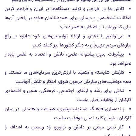
تلاش ما در طراحى و توليد دستگاه‌ها در ايران و فراهم كردن
امكانات تشخيصى و درمانى براى هموطنانمان علاوه بر راحتى آن‌ها
براى كشورمان نيز افتخار به همراه دارد
مى‌توانيم با تلاش و ارتقاء توانمندى‌هاى خود علاوه بر رفع
نيازهاى مردم عزيزمان به ديگر كشورها نيز كمك كنيم
پیشرفت بدون پشتوانه علمی، تلاش و اعتماد به نفس پایدار
نخواهد بود
کارکنان شايسته و متعهد با ارزش‌ترین سرمایه‌های ما هستند و
همه موفقیت‌های سازمان مرهون شوق، ابتکار و تلاش آنهاست
تلاش برای رشد و ارتقای اجتماعی، فرهنگی، علمی و اقتصادی
كاركنان از وظایف اصلی ماست
پیاده‌سازی فرهنگ مسئولیت‌پذیری، صداقت و همدلی در ميان
كاركنان سازمان کلید اصلى موفقیت ماست
کار تیمی مبتنی بر دانش و نوآوری راه رسیدن به اهداف را