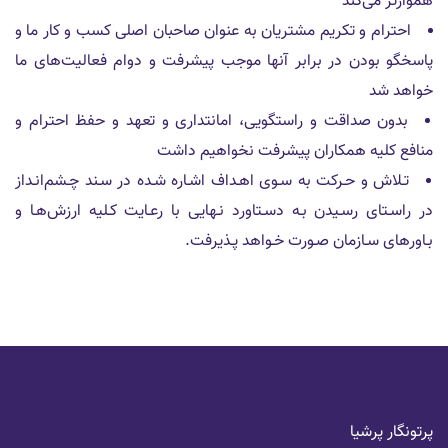
هموارتر می‌کند
احترام و تكريم مشتريان به عنوان صاحبان اصلى كسب و كار ما و
پاسخگو بودن در برابر آنها موجب پيشرفت و دوام فعاليت‌هاى ما
خواهد شد
بدون صداقت و راستگویی، امانتداری و تعهد و حفظ احترام و
منافع كليه همکاران پیشرفت نخواهیم داشت
تـلاش و حـرکت به سـوی اهـداف اشـاره شـده در سـند چـشم‌انـداز
در راسـتای رسـیدن بـه دسـتاورد نـهایی با رعـایت کـلیه ارزش‌هـا و
بـاورهای سـازمان صـورت خـواهد پـذیرفت.
پرتونگار پرشیا