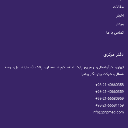
مقالات
اخبار
ویدئو
تماس با ما
دفتر مرکزی
تهران، کارگرشمالی، روبروی پارک لاله، کوچه همدان، پلاک 8، طبقه اول، واحد
شمالی، شرکت پرتو نگار پرشیا
+98-21-40660358
+98-21-40660359
+98-21-66580959
+98-21-66581159
info@pnpmed.com