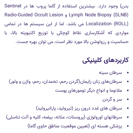
بدن) وجود دارد. بیشترین استفاده از گاما پروب ها در Sentinel
Lymph Node Biopsy (SLNB) و Radio-Guided Occult Lesion
Localization (ROLL) می باشد. اما از این سیستم ها در تمامی
مواردی که آشکارسازی نقاط کوچکی با توزیع اکتیویته بالا، با
حساسیت و رزولوشن بالا مورد نظر است، می توان بهره جست.
کاربردهای کلینیکی
سرطان سینه
سرطان‌های زنان زایمان(گردن رحم، تخمدان، رحم، واژن و ولور)
ملانوما و انواع دیگر تومورهای پوست
سر و گردن
سرطان های غدد درون ریز (تیروئید، پاراتیروئید)
سرطانهای اورولوژی (پروستات، مثانه، بیضه، کلیه و آلت تناسلی)
پزشکی هسته ای (تعیین موقعیت مناطق حاوی گاما)