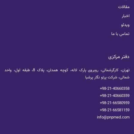
مقالات
اخبار
ویدئو
تماس با ما
دفتر مرکزی
تهران، کارگرشمالی، روبروی پارک لاله، کوچه همدان، پلاک 8، طبقه اول، واحد
شمالی، شرکت پرتو نگار پرشیا
+98-21-40660358
+98-21-40660359
+98-21-66580959
+98-21-66581159
info@pnpmed.com