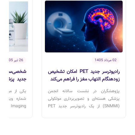
02 مرداد 1405
26 تیر 1405
رادیوترسر جدید PET امکان تشخیص
شخصی‌سازی دوز
زودهنگام التهاب مغز را فراهم می‌کند
جدید پزشکی 
اثربخشی درما
پژوهشگران در نشست سالانه انجمن
یکی از موضوعا
پزشکی هسته‌ای و تصویربرداری مولکولی
(SNMMI) از یک رادیوترسر جدید PET
رونمایی کردند که می‌تواند التهاب فعال مغز
توسعه روش
را با دقت بالا و به‌صورت بلادرنگ
شخصی‌سازی‌شده 
تصویربرداری کند. این فناوری نویدبخش
است. این رویک