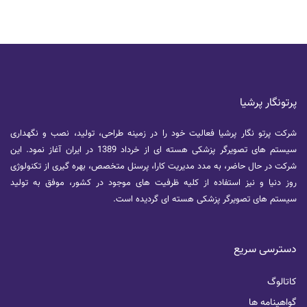
تشخیص زودهنگام بیماری‌هایی مانند
مصنوعی، تصو
آلزایمر، پارکینسون، ام‌اس (MS) و ALS
مدل‌سازی زیستی
است.
متناسب با شرایط
و می‌تواند اثرب
عوارض جانبی را
پرتونگار پرشیا
شرکت پرتو نگار پرشیا فعالیت خود را در زمینه طراحی، تولید، نصب و نگهداری
سیستم های تصویرگر پزشکی هسته ای از خرداد 1389 در ایران آغاز نمود. این
شرکت در حال حاضر، به مدد مدیریت کارا، پرسنل متخصص، بهره گیری از تکنولوژی
روز دنیا و نیز استفاده از کلیه ظرفیت های موجود در کشور، موفق به تولید
سیستم های تصویرگر پزشکی هسته ای گردیده است.
دسترسی سریع
کاتالوگ
گواهینامه ها