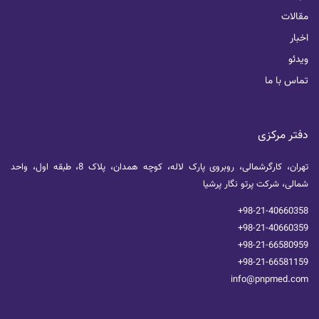
مقالات
اخبار
ویدئو
تماس با ما
دفتر مرکزی
تهران، کارگرشمالی، روبروی پارک لاله، کوچه همدان، پلاک 8، طبقه اول، واحد
شمالی، شرکت پرتو نگار پرشیا
+98-21-40660358
+98-21-40660359
+98-21-66580959
+98-21-66581159
info@pnpmed.com