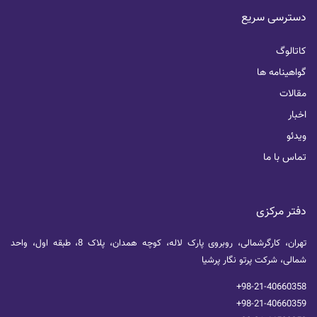
دسترسی سریع
کاتالوگ
گواهینامه ها
مقالات
اخبار
ویدئو
تماس با ما
دفتر مرکزی
تهران، کارگرشمالی، روبروی پارک لاله، کوچه همدان، پلاک 8، طبقه اول، واحد
شمالی، شرکت پرتو نگار پرشیا
+98-21-40660358
+98-21-40660359