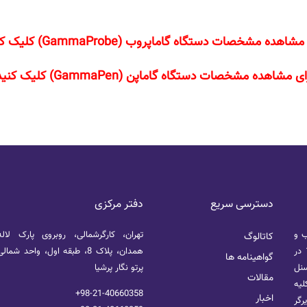
شاهده مشخصات دستگاه گاماپروب (GammaProbe) کلیک کنید.
ی مشاهده مشخصات دستگاه گاماپن (GammaPen) کلیک کنید.
دسترسی سریع
دفتر مرکزی
ب و
تهران، کارگرشمالی، روبروی پارک لال
کاتالوگ
نگهداری سیستم های تصویرگر پزشکی هسته ای از خرداد 1389 در
همدان، پلاک 8، طبقه اول، واحد ش
گواهینامه ها
سنل
پرتو نگار پرشیا
مقالات
لیه
+98-21-40660358
اخبار
رگر