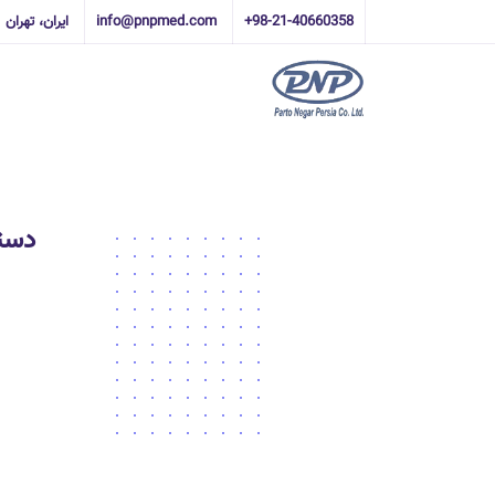
+98-21-40660358
info@pnpmed.com
ایران، تهران
دست