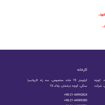
کارخانه
ه، کوچه
کیلومتر 19 جاده مخصوص، سه راه کاروانسرا
مالی، شرکت
سنگی، کوچه درخشان، پلاک 15
+98-21-44992824
+98-21-44989380