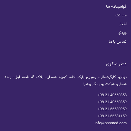
گواهینامه ها
مقالات
اخبار
ویدئو
تماس با ما
دفتر مرکزی
تهران، کارگرشمالی، روبروی پارک لاله، کوچه همدان، پلاک 8، طبقه اول، واحد
شمالی، شرکت پرتو نگار پرشیا
+98-21-40660358
+98-21-40660359
+98-21-66580959
+98-21-66581159
info@pnpmed.com