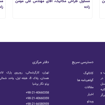
ن
مسئول طراحی مکانیک، آقای مهندس علی مومن
مس
زاده
زاد
دسترسی سریع
دفتر مرکزی
ب و
تهران، کارگرشمالی، روبروی پارک لال
کاتالوگ
نگهداری سیستم های تصویرگر پزشکی هسته ای از خرداد 1389 در
همدان، پلاک 8، طبقه اول، واحد ش
گواهینامه ها
سنل
پرتو نگار پرشیا
مقالات
لیه
+98-21-40660358
اخبار
رگر
+98-21-40660359
ویدئو
+98-21-66580959