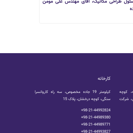
ئول طراحی مکانیک، آقای مهندس علی مومن
ه
کارخانه
ه، کوچه
کیلومتر 19 جاده مخصوص، سه راه کاروانسرا
مالی، شرکت
سنگی، کوچه درخشان، پلاک 15
+98-21-44992824
+98-21-44989380
+98-21-44989771
+98-21-44993827