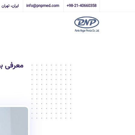
+98-21-40660358
info@pnpmed.com
ایران، تهران
معرفی ب