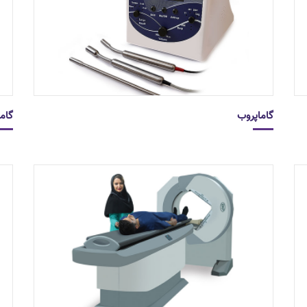
گاماپروب
گام