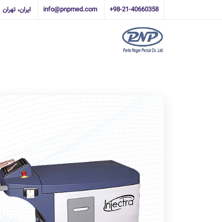
+98-21-40660358
info@pnpmed.com
ایران، تهران