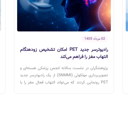
02 مرداد 1405
رادیوترسر جدید PET امکان تشخیص زودهنگام
التهاب مغز را فراهم می‌کند
پژوهشگران در نشست سالانه انجمن پزشکی هسته‌ای و
تصویربرداری مولکولی (SNMMI) از یک رادیوترسر جدید
PET رونمایی کردند که می‌تواند التهاب فعال مغز را با
دقت بالا و به‌صورت بلادرنگ تصویربرداری کند. این
فناوری نویدبخش تشخیص زودهنگام بیماری‌هایی مانند
آلزایمر، پارکینسون، ام‌اس (MS) و ALS است.