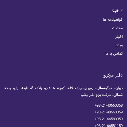
کاتالوگ
گواهینامه ها
مقالات
اخبار
ویدئو
تماس با ما
دفتر مرکزی
تهران، کارگرشمالی، روبروی پارک لاله، کوچه همدان، پلاک 8، طبقه اول، واحد
شمالی، شرکت پرتو نگار پرشیا
+98-21-40660358
+98-21-40660359
+98-21-66580959
+98-21-66581159