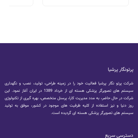
رادیوترسر PET می‌تواند ویژگی‌های زیستی
رونمایی کردند ک
تومور را با دقت بیشتری مشخص کرده و به
را با دقت با
پزشکان در طراحی برنامه رادیوتراپی
تصویربرداری ک
شخصی‌سازی‌شده برای بیماران مبتلا به
تشخیص زودهنگ
سرطان سر و گردن کمک کند.
است.
پرتونگار پرشیا
شرکت پرتو نگار پرشیا فعالیت خود را در زمینه طراحی، تولید، نصب و نگهداری
سیستم های تصویرگر پزشکی هسته ای از خرداد 1389 در ایران آغاز نمود. این
شرکت در حال حاضر، به مدد مدیریت کارا، پرسنل متخصص، بهره گیری از تکنولوژی
روز دنیا و نیز استفاده از کلیه ظرفیت های موجود در کشور، موفق به تولید
سیستم های تصویرگر پزشکی هسته ای گردیده است.
دسترسی سریع